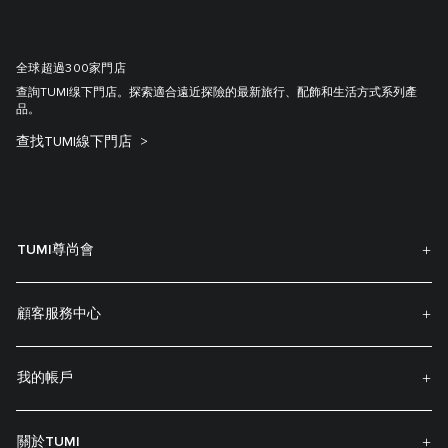
全球超過300家門店
查詢TUMI缐下門店。探索適合遠近探險的最新旅行、配飾和生活方式系列產
品。
查找TUMI線下門店
TUMI尊尚會
顧客服務中心
我的帳戶
關於TUMI