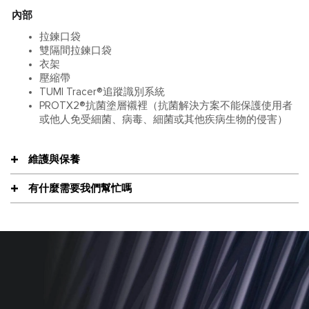
內部
拉鍊口袋
雙隔間拉鍊口袋
衣架
壓縮帶
TUMI Tracer®追蹤識別系統
PROTX2®抗菌塗層襯裡（抗菌解決方案不能保護使用者
或他人免受細菌、病毒、細菌或其他疾病生物的侵害）
維護與保養
有什麼需要我們幫忙嗎