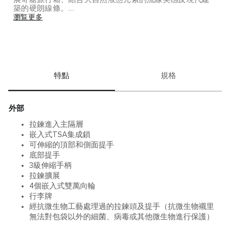
築的硬朗線條。
瀏覧更多
由回收聚碳酸酯打造而成，這款旅行箱擁有實用而具功能
性的設計，同時不失風格。
特點
規格
外部
拉鍊進入主隔層
嵌入式TSA集成鎖
可伸縮的頂部和側面提手
底部提手
3級伸縮手柄
拉鍊擴展
4個嵌入式雙萬向輪
行李牌
經抗微生物工藝處理過的拉鍊頭及提手（抗微生物襯里
無法對包袋以外的細菌、病毒或其他微生物進行保護）