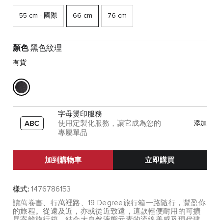
55 cm - 國際
66 cm
76 cm
顏色
黑色紋理
有貨
字母燙印服務
使用定製化服務，讓它成為您的
添加
專屬單品
加到購物車
立即購買
樣式:
1476786153
讀萬卷書、行萬裡路、19 Degree旅行箱一路隨行，豐盈你
的旅程。從遠及近，亦或從近致遠，這款輕便耐用的可擴
展寄艙旅行箱、結合大自然液態元素的流線美感及現代建