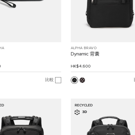
HA
ALPHA BRAVO
Dynamic 背囊
0
HK$4,600
比較
ED
RECYCLED
3D