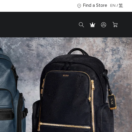
Find a Store
EN
繁