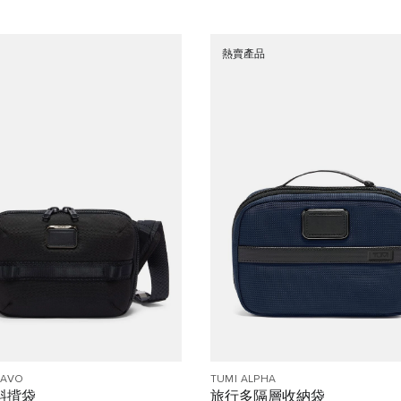
熱賣產品
RAVO
TUMI ALPHA
 斜揹袋
旅行多隔層收納袋