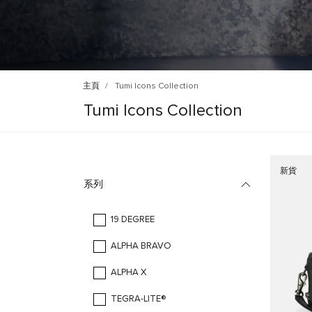
主頁
Tumi Icons Collection
Tumi Icons Collection
新貨
系列
19 DEGREE
ALPHA BRAVO
ALPHA X
TEGRA-LITE®