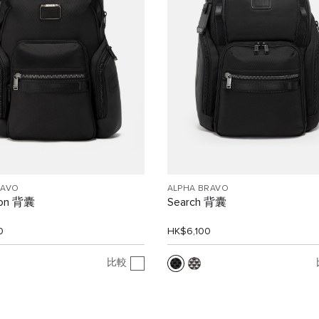
RAVO
ALPHA BRAVO
ion 背囊
Search 背囊
0
HK$6,100
比較