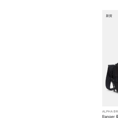
新貨
ALPHA B
Ranger